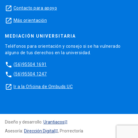
launch
Contacto para apoyo
launch
Más orientación
MEDIACIÓN UNIVERSITARIA
Teléfonos para orientación y consejo si se ha vulnerado
alguno de tus derechos en la universidad.
phone
(56)95504 1691
phone
(56)95504 1247
launch
Ir a la Oficina de Ombuds UC
Diseño y desarrollo:
Urantiacos
Asesoría:
Dirección Digital
, Prorrectoría