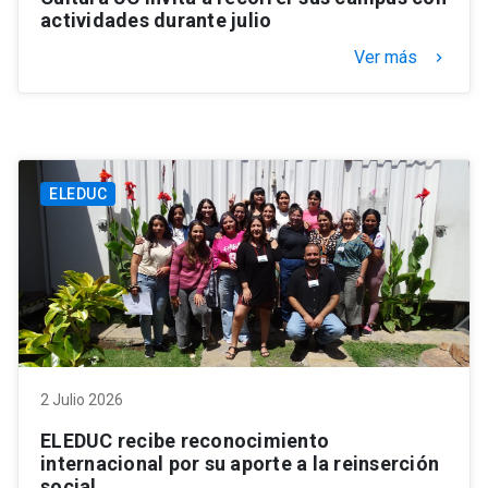
actividades durante julio
Ver más
keyboard_arrow_right
ELEDUC
2 Julio 2026
ELEDUC recibe reconocimiento
internacional por su aporte a la reinserción
social