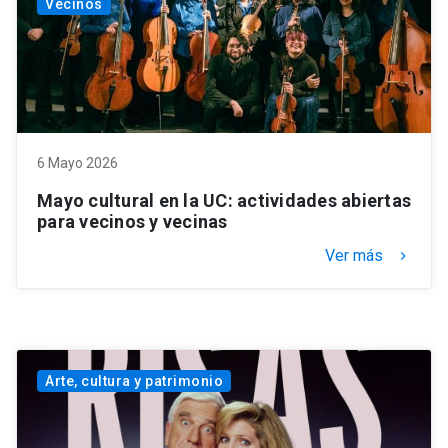
Vecinos
6 Mayo 2026
Mayo cultural en la UC: actividades abiertas
para vecinos y vecinas
Ver más
keyboard_arrow_right
Arte, cultura y patrimonio