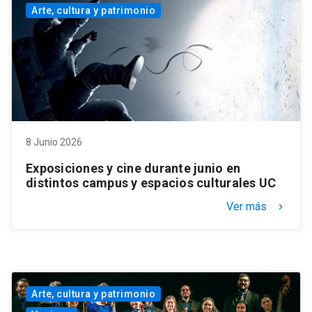
Arte, cultura y patrimonio
8 Junio 2026
Exposiciones y cine durante junio en
distintos campus y espacios culturales UC
Ver más
keyboard_arrow_right
Arte, cultura y patrimonio