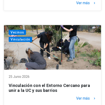
Ver más
keyboard_arrow_right
Vecinos
Vinculación
25 Junio 2026
Vinculación con el Entorno Cercano para
unir a la UC y sus barrios
Ver más
keyboard_arrow_right