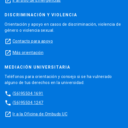
launch
Ir al sitio de Emergencias
DISCRIMINACIÓN Y VIOLENCIA
Orientación y apoyo en casos de discriminación, violencia de
género o violencia sexual.
launch
Contacto para apoyo
launch
Más orientación
MEDIACIÓN UNIVERSITARIA
Teléfonos para orientación y consejo si se ha vulnerado
alguno de tus derechos en la universidad.
phone
(56)95504 1691
phone
(56)95504 1247
launch
Ir a la Oficina de Ombuds UC