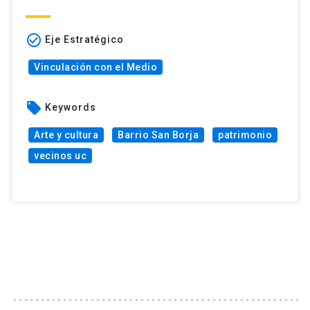
check_circle_outline
Eje Estratégico
Vinculación con el Medio
local_offer
Keywords
Arte y cultura
Barrio San Borja
patrimonio
vecinos uc