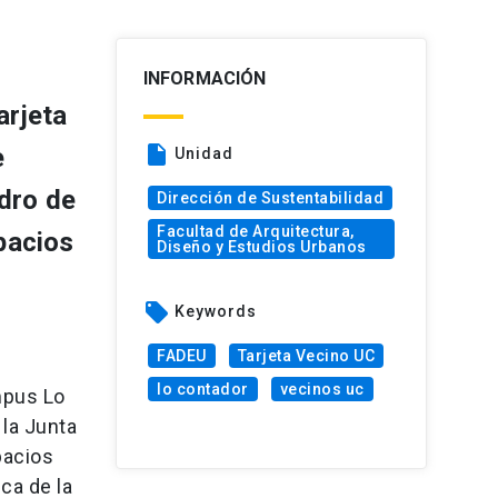
INFORMACIÓN
arjeta
insert_drive_file
e
Unidad
dro de
Dirección de Sustentabilidad
Facultad de Arquitectura,
spacios
Diseño y Estudios Urbanos
local_offer
Keywords
FADEU
Tarjeta Vecino UC
lo contador
vecinos uc
mpus Lo
 la Junta
pacios
ca de la