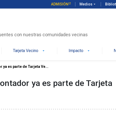
ADMISIÓN
Medios
arrow_drop_down
Biblio
uentes con nuestras comunidades vecinas
Tarjeta Vecino
Impacto
N
arrow_drop_down
arrow_drop_down
ya es parte de Tarjeta Ve...
ntador ya es parte de Tarjeta