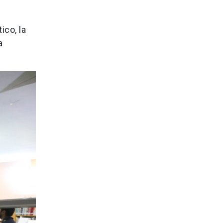
ico, la
a