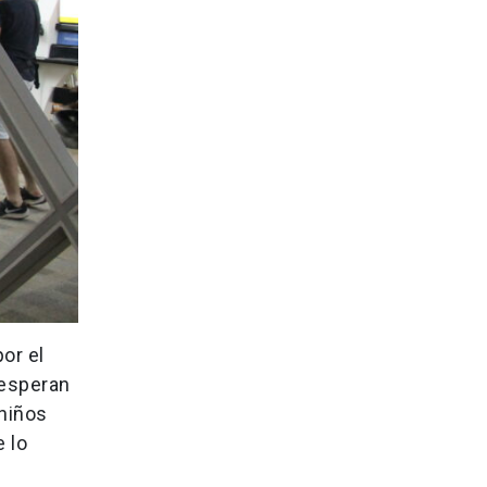
or el
 esperan
niños
 lo