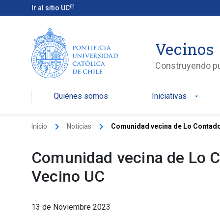
Ir al sitio UC
Vecinos
Construyendo p
Quiénes somos
Iniciativas
arrow_drop_down
keyboard_arrow_right
keyboard_arrow_right
Inicio
Noticias
Comunidad vecina de Lo Contador 
Comunidad vecina de Lo Co
Vecino UC
13 de Noviembre 2023