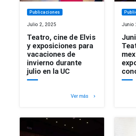
Publicaciones
Publi
Julio 2, 2025
Junio 
Teatro, cine de Elvis
Juni
y exposiciones para
Teat
vacaciones de
mex
invierno durante
expo
julio en la UC
con
Ver más
keyboard_arrow_right