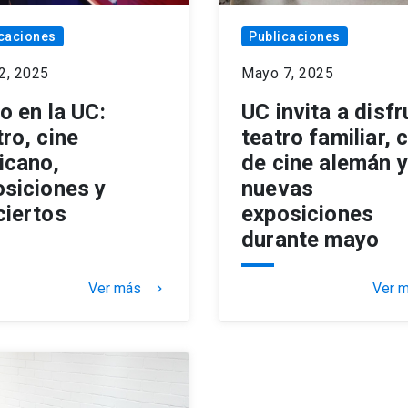
caciones
Publicaciones
2, 2025
Mayo 7, 2025
o en la UC:
UC invita a disfr
ro, cine
teatro familiar, c
icano,
de cine alemán y
siciones y
nuevas
ciertos
exposiciones
durante mayo
Ver más
Ver 
keyboard_arrow_right