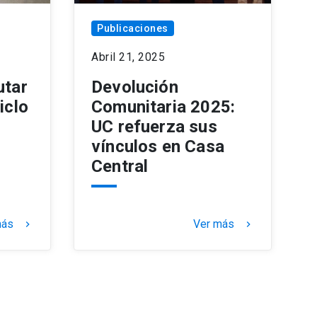
Publicaciones
Abril 21, 2025
utar
Devolución
iclo
Comunitaria 2025:
UC refuerza sus
vínculos en Casa
Central
más
Ver más
keyboard_arrow_right
keyboard_arrow_right