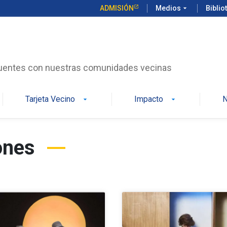
ADMISIÓN
Medios
arrow_drop_down
Biblio
uentes con nuestras comunidades vecinas
Tarjeta Vecino
Impacto
N
arrow_drop_down
arrow_drop_down
ones