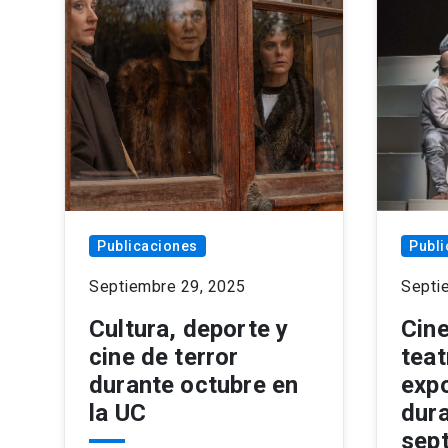
Publicaciones
Publi
Septiembre 29, 2025
Septi
Cultura, deporte y
Cine
cine de terror
teat
durante octubre en
exp
la UC
dur
sept