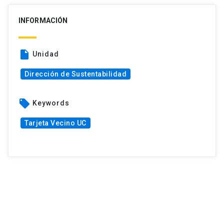
INFORMACIÓN
insert_drive_file
Unidad
Dirección de Sustentabilidad
local_offer
Keywords
Tarjeta Vecino UC