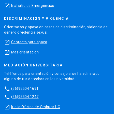
launch
Ir al sitio de Emergencias
DISCRIMINACIÓN Y VIOLENCIA
Orientación y apoyo en casos de discriminación, violencia de
género o violencia sexual.
launch
Contacto para apoyo
launch
Más orientación
MEDIACIÓN UNIVERSITARIA
Teléfonos para orientación y consejo si se ha vulnerado
alguno de tus derechos en la universidad.
phone
(56)95504 1691
phone
(56)95504 1247
launch
Ir a la Oficina de Ombuds UC