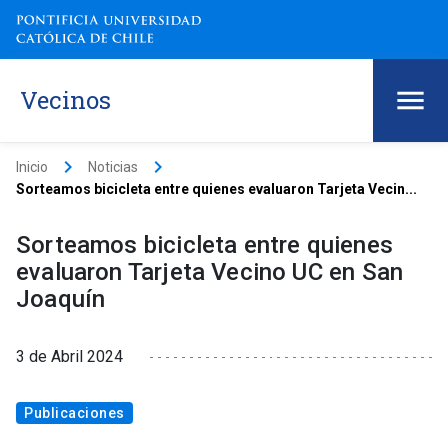
Vecinos
keyboard_arrow_right
keyboard_arrow_right
Inicio
Noticias
Sorteamos bicicleta entre quienes evaluaron Tarjeta Vecin...
Sorteamos bicicleta entre quienes
evaluaron Tarjeta Vecino UC en San
Joaquín
3 de Abril 2024
Publicaciones