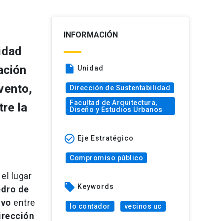
INFORMACIÓN
idad
insert_drive_file
ación
Unidad
vento,
Dirección de Sustentabilidad
Facultad de Arquitectura,
tre la
Diseño y Estudios Urbanos
check_circle_outline
Eje Estratégico
Compromiso público
el lugar
local_offer
Keywords
edro de
ivo
entre
lo contador
vecinos uc
irección