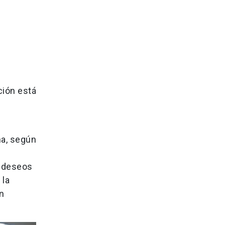
n
ción está
na, según
y deseos
 la
ón