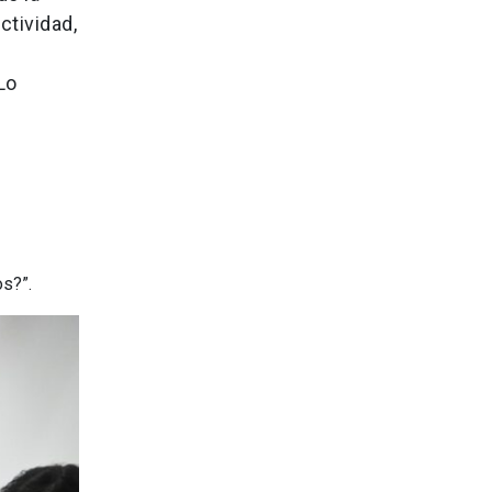
ctividad,
Lo
os?”.