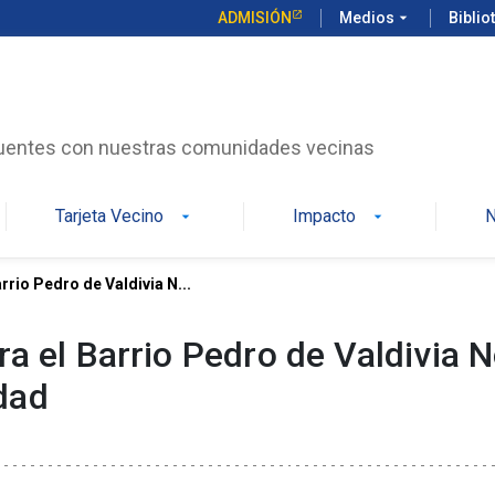
ADMISIÓN
Medios
arrow_drop_down
Biblio
uentes con nuestras comunidades vecinas
Tarjeta Vecino
Impacto
N
arrow_drop_down
arrow_drop_down
rrio Pedro de Valdivia N...
a el Barrio Pedro de Valdivia N
idad