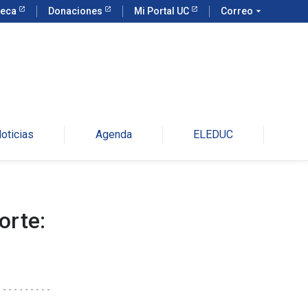
teca
Donaciones
Mi Portal UC
Correo
arrow_drop_down
oticias
Agenda
ELEDUC
orte: