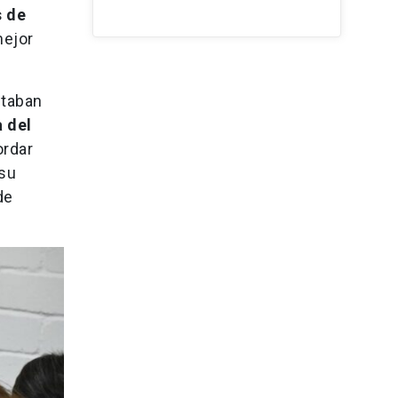
s de
mejor
staban
a del
ordar
 su
de