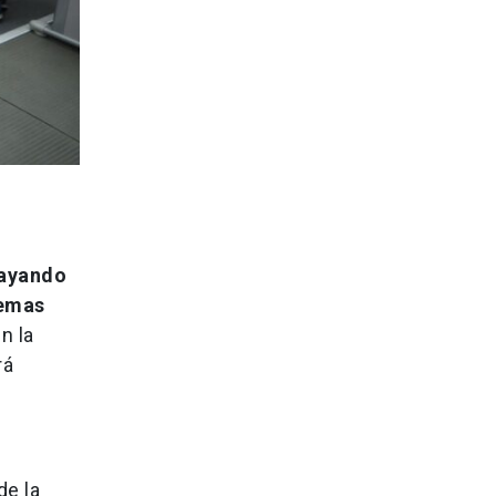
rayando
lemas
n la
rá
de la