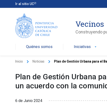
Ir al sitio UC
Vecinos
Construyendo p
Quiénes somos
Iniciativas
arrow_drop_down
keyboard_arrow_right
keyboard_arrow_right
Inicio
Noticias
Plan de Gestión Urbana para el Ba
Plan de Gestión Urbana par
un acuerdo con la comun
6 de Junio 2024