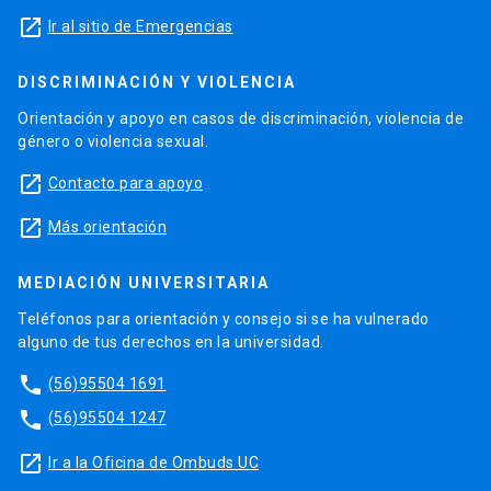
launch
Ir al sitio de Emergencias
DISCRIMINACIÓN Y VIOLENCIA
Orientación y apoyo en casos de discriminación, violencia de
género o violencia sexual.
launch
Contacto para apoyo
launch
Más orientación
MEDIACIÓN UNIVERSITARIA
Teléfonos para orientación y consejo si se ha vulnerado
alguno de tus derechos en la universidad.
phone
(56)95504 1691
phone
(56)95504 1247
launch
Ir a la Oficina de Ombuds UC