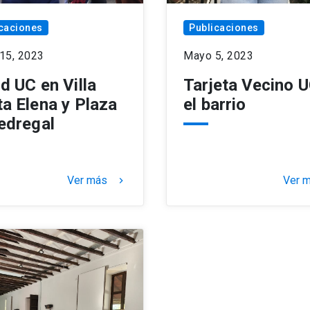
caciones
Publicaciones
15, 2023
Mayo 5, 2023
d UC en Villa
Tarjeta Vecino 
a Elena y Plaza
el barrio
edregal
Ver más
Ver 
keyboard_arrow_right