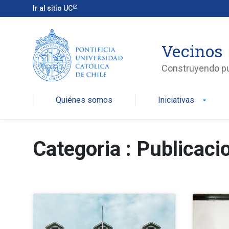
Ir al sitio UC
Vecinos
Construyendo p
Quiénes somos
Iniciativas
arrow_drop_down
Categoria : Publicaci