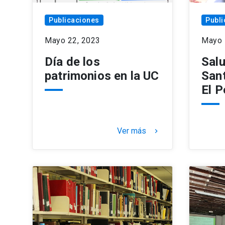
Publicaciones
Publi
Mayo 22, 2023
Mayo 
Día de los
Salu
patrimonios en la UC
Sant
El P
Ver más
keyboard_arrow_right