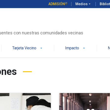
ADMISIÓN
Medios
arrow_drop_down
Biblio
uentes con nuestras comunidades vecinas
Tarjeta Vecino
Impacto
N
arrow_drop_down
arrow_drop_down
ones