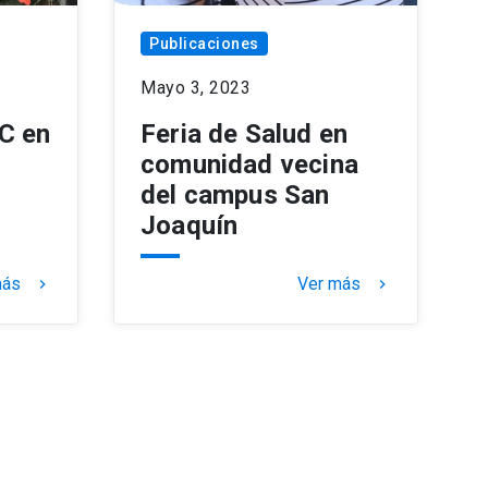
Publicaciones
Mayo 3, 2023
UC en
Feria de Salud en
comunidad vecina
del campus San
Joaquín
más
Ver más
keyboard_arrow_right
keyboard_arrow_right