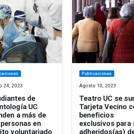
caciones
Publicaciones
o 24, 2023
Agosto 10, 2023
udiantes de
Teatro UC se su
ntología UC
Tarjeta Vecino 
enden a más de
beneficios
 personas en
exclusivos para
ito voluntariado
adheridos(as) d