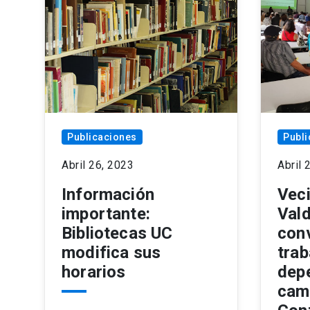
Publicaciones
Publi
Abril 26, 2023
Abril 
Información
Vec
importante:
Vald
Bibliotecas UC
con
modifica sus
trab
horarios
dep
cam