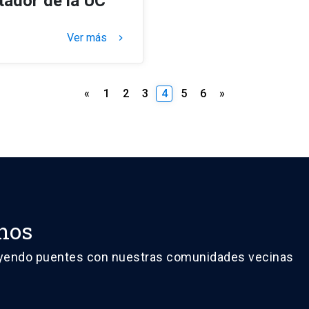
tador de la UC
Ver más
keyboard_arrow_right
Paginación
«
1
2
3
4
5
6
»
de
entradas
nos
yendo puentes con nuestras comunidades vecinas