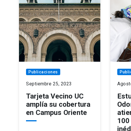
Publicaciones
Publi
Septiembre 25, 2023
Agost
Tarjeta Vecino UC
Est
amplía su cobertura
Odo
en Campus Oriente
ati
100
inéd