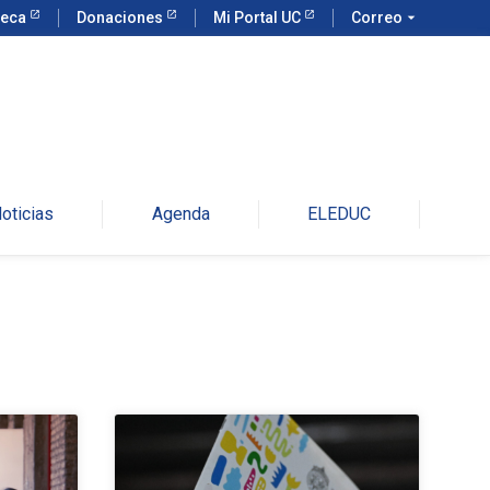
teca
Donaciones
Mi Portal UC
Correo
arrow_drop_down
oticias
Agenda
ELEDUC