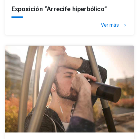
Exposición “Arrecife hiperbólico”
Ver más
keyboard_arrow_right