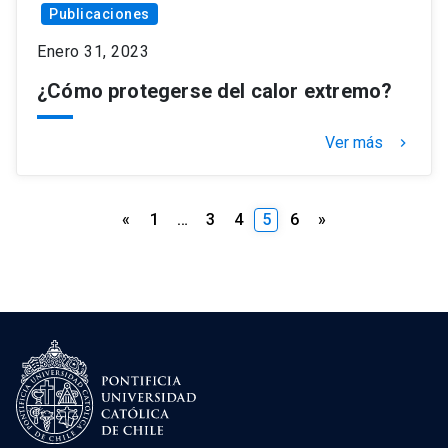
Publicaciones
Enero 31, 2023
¿Cómo protegerse del calor extremo?
Ver más
keyboard_arrow_right
Paginación
«
1
…
3
4
5
6
»
de
entradas