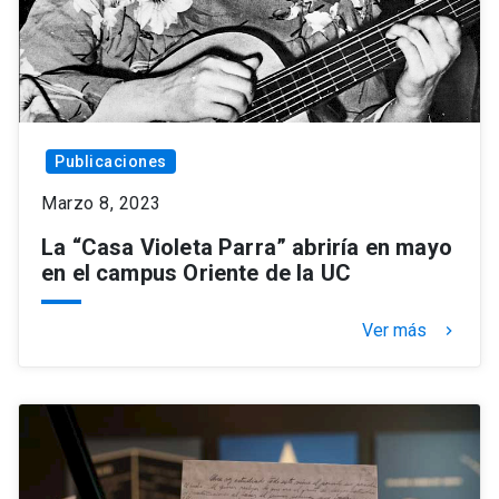
Publicaciones
Marzo 8, 2023
La “Casa Violeta Parra” abriría en mayo
en el campus Oriente de la UC
Ver más
keyboard_arrow_right